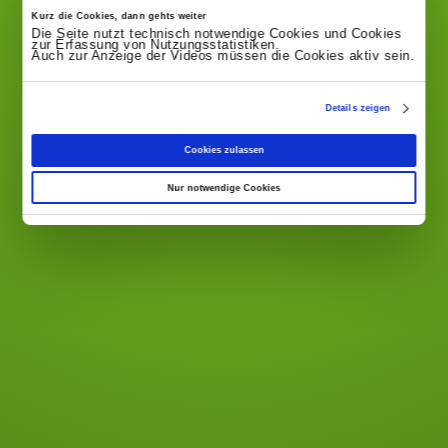
Kurz die Cookies, dann gehts weiter
Die Seite nutzt technisch notwendige Cookies und Cookies
zur Erfassung von Nutzungsstatistiken.
Auch zur Anzeige der Videos müssen die Cookies aktiv sein.
zweigrad Industrial Design
Donnerstraße 20
D | 22763 Hamburg
Details zeigen
+49 40 32904748-0
info@zweigrad.de
Cookies zulassen
Nur notwendige Cookies
Impressum
Cookies
Datenschutzinformationen
Allgemeine Geschäftsbedingungen
© zweigrad GmbH & Co. KG
EN